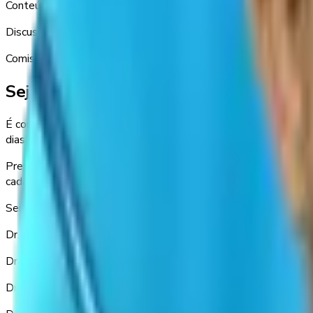
Conteúdo atualizado
Discussões clínicas, pesquisas recentes e casos práticos.
Comissão Organizadora
Sejam todos bem-vindos ao DOMO 20
É com grande satisfação que convidamos você para o DOMO 202
dias de imersão científica, debate clínico e troca de experiênci
Preparamos uma programação atual e prática, com nomes de refe
cada participante volte para casa com ferramentas concretas p
Será uma honra recebê-los. Contamos com a sua presença par
Dr. André Vianna
Dra. Andressa Leitão
Dra. Luciana Pechmann