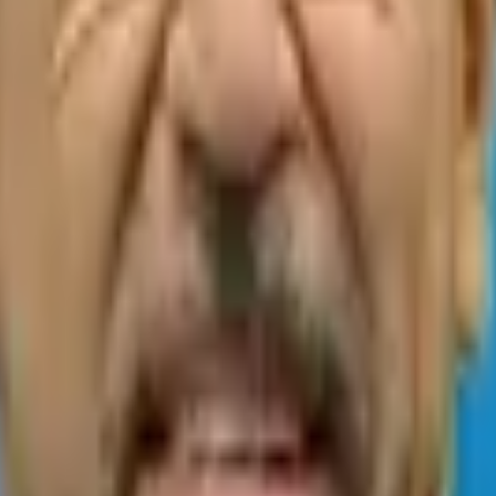
26
6, um encontro dedicado ao que há de mais relevante em diabe
as entre colegas de todo o país.
rência apresentando avanços terapêuticos, novas evidências e o
ara cuidar melhor de seus pacientes.
a fazer do DOMO 2026 mais uma edição marcante do nosso enco