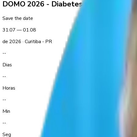
DOMO 2026 - Diabetes, Obesidade e 
Save the date
31.07 — 01.08
de 2026 · Curitiba - PR
--
Dias
--
Horas
--
Min
--
Seg