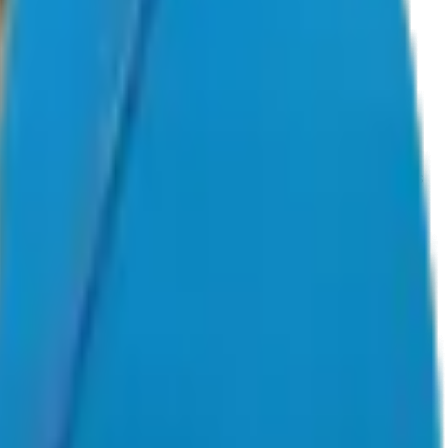
tes, obesidade e metabolismo. Curitiba será a sede de dois
s desafios do dia a dia no consultório. Nosso objetivo é que
ntro.