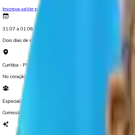
Inscreva-se
Ver programação
31.07 a 01.08.2026
Dois dias de imersão em diabetes, obesidade e metabolismo.
Curitiba - PR
No coração da capital, com infraestrutura completa.
Especialistas
Comissão científica formada por referências da área.